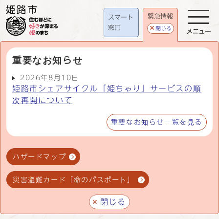
緊急情報
スマート
窓口
閉じる
メニュー
重要なお知らせ
2026年8月10日
姫路市シェアサイクル「姫ちゃり」サービスの順
次再開について
重要なお知らせ一覧を見る
ハザードマップ
災害避難カード「命のパスポート」
閉じる