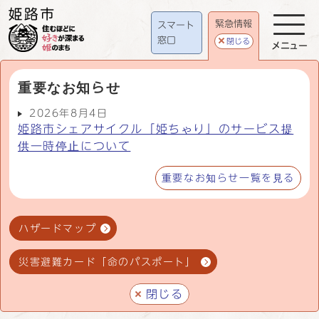
緊急情報
スマート
窓口
閉じる
メニュー
重要なお知らせ
2026年8月4日
姫路市シェアサイクル「姫ちゃり」のサービス提
供一時停止について
重要なお知らせ一覧を見る
ハザードマップ
災害避難カード「命のパスポート」
閉じる