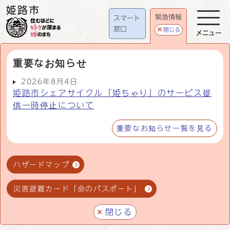
緊急情報
スマート
窓口
閉じる
メニュー
重要なお知らせ
2026年8月4日
姫路市シェアサイクル「姫ちゃり」のサービス提
供一時停止について
重要なお知らせ一覧を見る
ハザードマップ
災害避難カード「命のパスポート」
閉じる