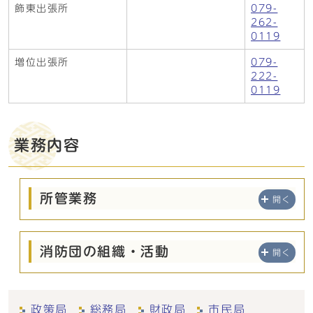
飾東出張所
079-
262-
0119
増位出張所
079-
222-
0119
業務内容
所管業務
開く
消防団の組織・活動
開く
政策局
総務局
財政局
市民局