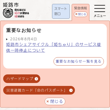
緊急情報
スマート
窓口
閉じる
メニュー
重要なお知らせ
2026年8月4日
姫路市シェアサイクル「姫ちゃり」のサービス提
供一時停止について
重要なお知らせ一覧を見る
ハザードマップ
災害避難カード「命のパスポート」
閉じる