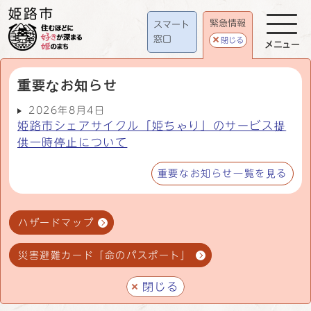
緊急情報
スマート
窓口
閉じる
メニュー
重要なお知らせ
2026年8月4日
姫路市シェアサイクル「姫ちゃり」のサービス提
供一時停止について
重要なお知らせ一覧を見る
ハザードマップ
災害避難カード「命のパスポート」
閉じる