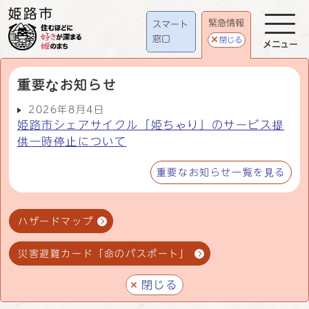
緊急情報
スマート
窓口
閉じる
メニュー
重要なお知らせ
2026年8月4日
姫路市シェアサイクル「姫ちゃり」のサービス提
供一時停止について
重要なお知らせ一覧を見る
ハザードマップ
災害避難カード「命のパスポート」
閉じる