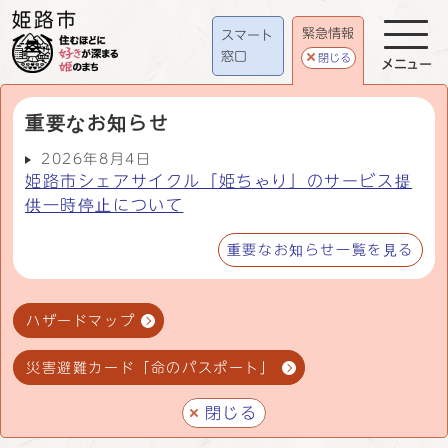
緊急情報
スマート
窓口
閉じる
メニュー
重要なお知らせ
2026年8月4日
姫路市シェアサイクル「姫ちゃり」のサービス提
供一時停止について
重要なお知らせ一覧を見る
ハザードマップ
災害避難カード「命のパスポート」
閉じる