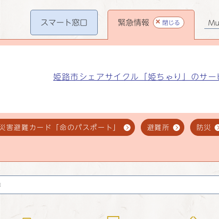
スマート
窓口
緊急情報
閉じる
Mul
姫路市シェアサイクル「姫ちゃり」のサー
災害避難カード「命のパスポート」
避難所
防災