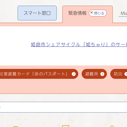
スマート
窓口
緊急情報
閉じる
Mul
姫路市シェアサイクル「姫ちゃり」のサー
災害避難カード「命のパスポート」
避難所
防災