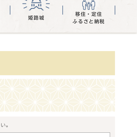
移住・定住
姫路城
ふるさと納税
さい。