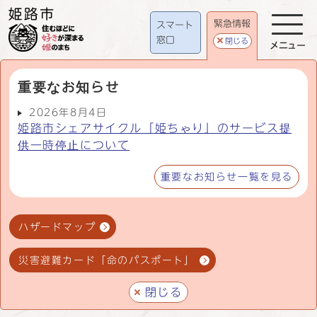
緊急情報
スマート
窓口
閉じる
メニュー
重要なお知らせ
2026年8月4日
姫路市シェアサイクル「姫ちゃり」のサービス提
供一時停止について
重要なお知らせ一覧を見る
ハザードマップ
災害避難カード「命のパスポート」
閉じる