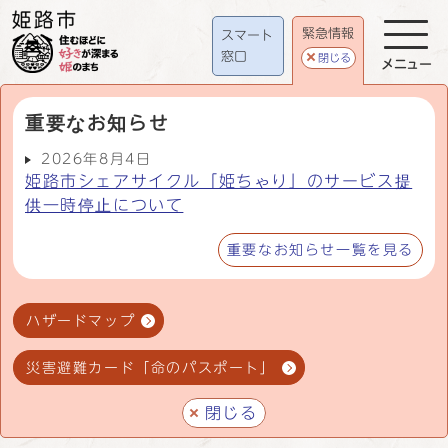
緊急情報
スマート
窓口
閉じる
メニュー
重要なお知らせ
2026年8月4日
姫路市シェアサイクル「姫ちゃり」のサービス提
供一時停止について
重要なお知らせ一覧を見る
ハザードマップ
災害避難カード「命のパスポート」
閉じる