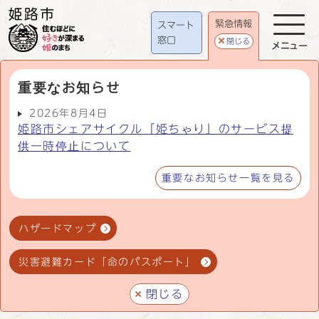
緊急情報
スマート
窓口
閉じる
メニュー
重要なお知らせ
2026年8月4日
姫路市シェアサイクル「姫ちゃり」のサービス提
供一時停止について
重要なお知らせ一覧を見る
ハザードマップ
災害避難カード「命のパスポート」
閉じる