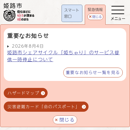
緊急情報
スマート
窓口
閉じる
メニュー
重要なお知らせ
2026年8月4日
姫路市シェアサイクル「姫ちゃり」のサービス提
供一時停止について
重要なお知らせ一覧を見る
ハザードマップ
災害避難カード「命のパスポート」
閉じる