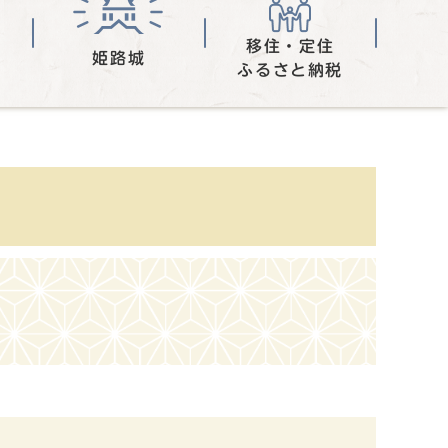
移住・定住
姫路城
ふるさと納税