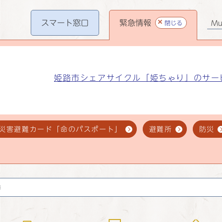
スマート
窓口
緊急情報
閉じる
Mul
姫路市シェアサイクル「姫ちゃり」のサー
災害避難カード「命のパスポート」
避難所
防災