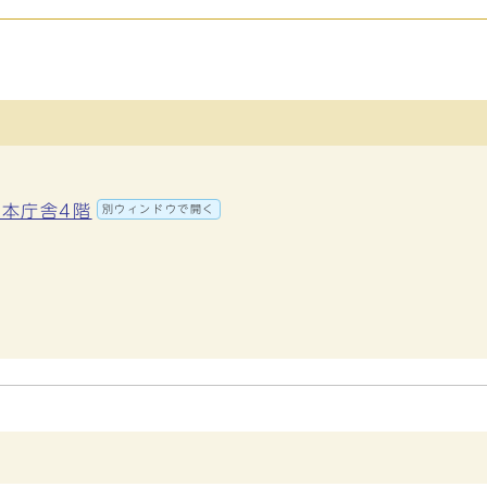
 本庁舎4階
別ウィンドウで開く