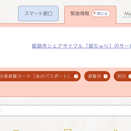
スマート
窓口
緊急情報
閉じる
Mul
姫路市シェアサイクル「姫ちゃり」のサー
災害避難カード「命のパスポート」
避難所
防災