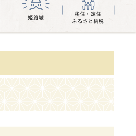
移住・定住
姫路城
ふるさと納税