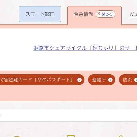
スマート
窓口
緊急情報
閉じる
Mul
姫路市シェアサイクル「姫ちゃり」のサー
災害避難カード「命のパスポート」
避難所
防災