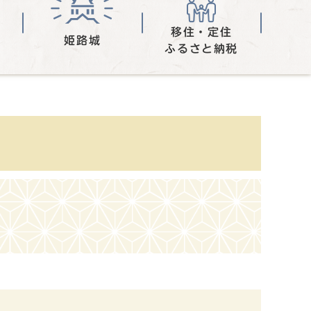
移住・定住
姫路城
ふるさと納税