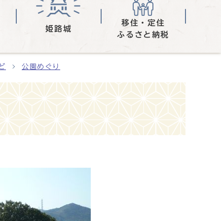
移住・定住
姫路城
ふるさと納税
ど
公園めぐり