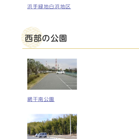
浜手緑地白浜地区
西部の公園
網干南公園