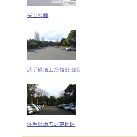
桜山公園
浜手緑地広畑鶴町地区
浜手緑地広畑東地区