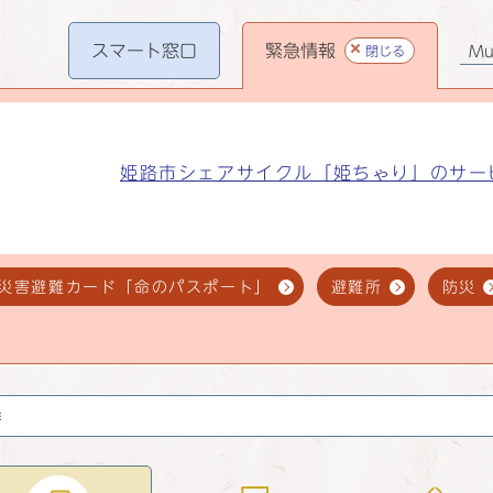
スマート
窓口
緊急情報
閉じる
Mul
姫路市シェアサイクル「姫ちゃり」のサー
災害避難カード「命のパスポート」
避難所
防災