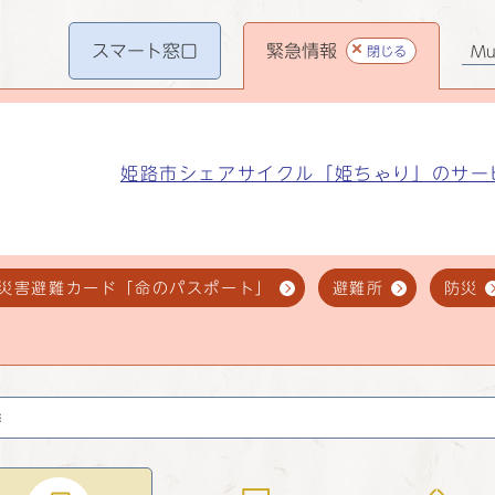
スマート
窓口
緊急情報
閉じる
Mul
姫路市シェアサイクル「姫ちゃり」のサー
災害避難カード「命のパスポート」
避難所
防災