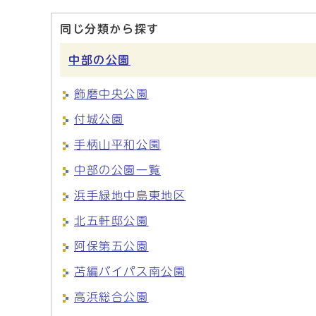
同じ分類から探す
中部の公園
飾磨中央公園
付城公園
手柄山平和公園
中部の公園一覧
浜手緑地中島東地区
北五軒邸公園
阿保第五公園
苫編バイパス南公園
高浜総合公園