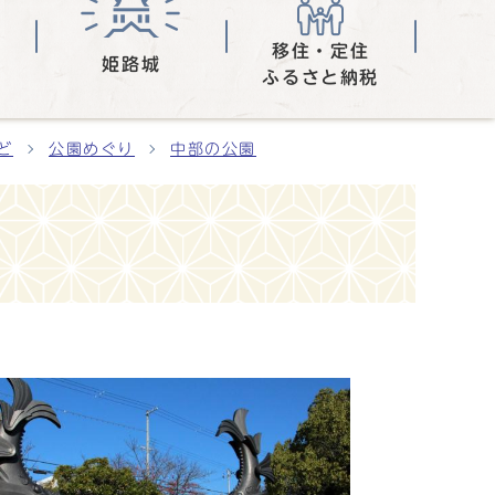
移住・定住
姫路城
ふるさと納税
ど
公園めぐり
中部の公園