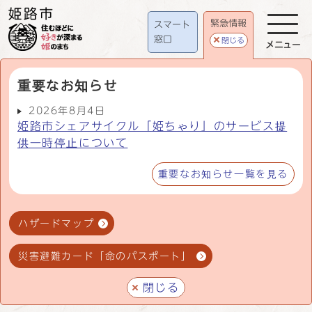
緊急情報
スマート
窓口
閉じる
メニュー
重要なお知らせ
2026年8月4日
姫路市シェアサイクル「姫ちゃり」のサービス提
供一時停止について
重要なお知らせ一覧を見る
ハザードマップ
災害避難カード「命のパスポート」
閉じる