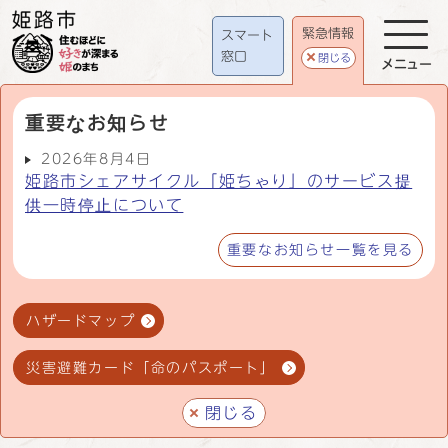
緊急情報
スマート
窓口
閉じる
メニュー
重要なお知らせ
2026年8月4日
姫路市シェアサイクル「姫ちゃり」のサービス提
供一時停止について
重要なお知らせ一覧を見る
ハザードマップ
災害避難カード「命のパスポート」
閉じる