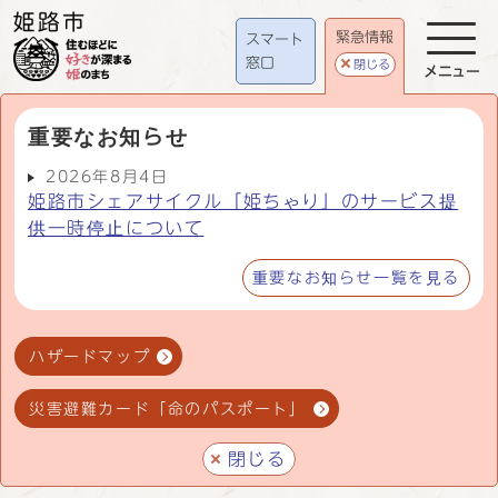
緊急情報
スマート
窓口
閉じる
メニュー
重要なお知らせ
2026年8月4日
姫路市シェアサイクル「姫ちゃり」のサービス提
供一時停止について
重要なお知らせ一覧を見る
ハザードマップ
災害避難カード「命のパスポート」
閉じる