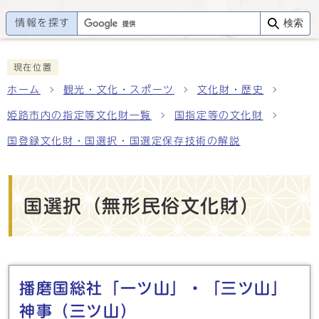
情報を探す
検索
現在位置
ホーム
観光・文化・スポーツ
文化財・歴史
姫路市内の指定等文化財一覧
国指定等の文化財
国登録文化財・国選択・国選定保存技術の解説
国選択（無形民俗文化財）
メインメニュー
播磨国総社「一ツ山」・「三ツ山」
神事（三ツ山）