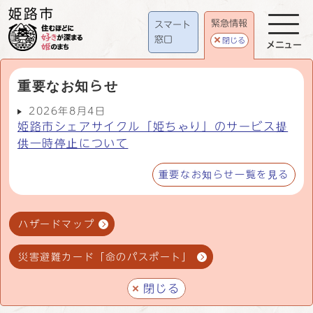
緊急情報
スマート
窓口
閉じる
メニュー
重要なお知らせ
2026年8月4日
姫路市シェアサイクル「姫ちゃり」のサービス提
供一時停止について
重要なお知らせ一覧を見る
ハザードマップ
災害避難カード「命のパスポート」
閉じる