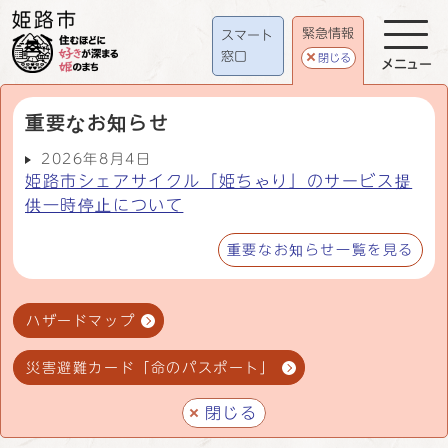
緊急情報
スマート
窓口
閉じる
メニュー
重要なお知らせ
2026年8月4日
姫路市シェアサイクル「姫ちゃり」のサービス提
供一時停止について
重要なお知らせ一覧を見る
ハザードマップ
災害避難カード「命のパスポート」
閉じる