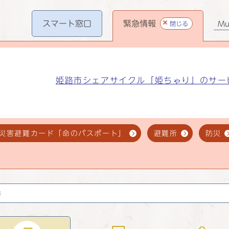
スマート
窓口
緊急情報
閉じる
Mul
姫路市シェアサイクル「姫ちゃり」のサー
災害避難カード「命のパスポート」
避難所
防災