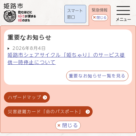
緊急情報
スマート
窓口
閉じる
メニュー
重要なお知らせ
2026年8月4日
姫路市シェアサイクル「姫ちゃり」のサービス提
供一時停止について
重要なお知らせ一覧を見る
ハザードマップ
災害避難カード「命のパスポート」
閉じる