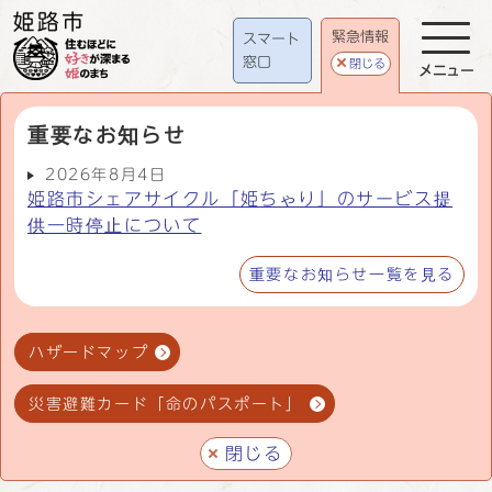
緊急情報
スマート
窓口
閉じる
メニュー
重要なお知らせ
2026年8月4日
姫路市シェアサイクル「姫ちゃり」のサービス提
供一時停止について
重要なお知らせ一覧を見る
ハザードマップ
災害避難カード「命のパスポート」
閉じる