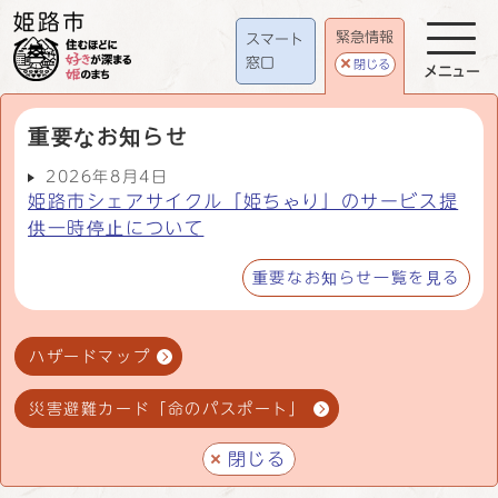
緊急情報
スマート
窓口
閉じる
メニュー
重要なお知らせ
2026年8月4日
姫路市シェアサイクル「姫ちゃり」のサービス提
供一時停止について
重要なお知らせ一覧を見る
ハザードマップ
災害避難カード「命のパスポート」
閉じる