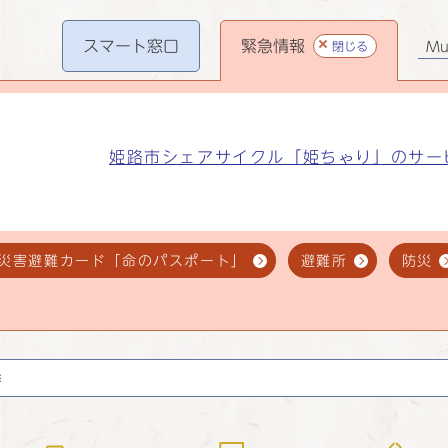
スマート
窓口
緊急情報
閉じる
Mul
姫路市シェアサイクル「姫ちゃり」のサー
災害避難カード「命のパスポート」
避難所
防災