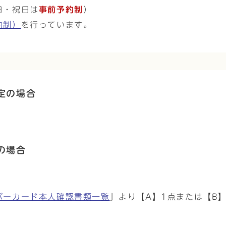
日・祝日は
事前予約制
）
約制）
を行っています。
定の場合
の場合
バーカード本人確認書類一覧
」より【A】1点または【B