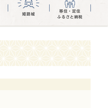
移住・定住
姫路城
ふるさと納税