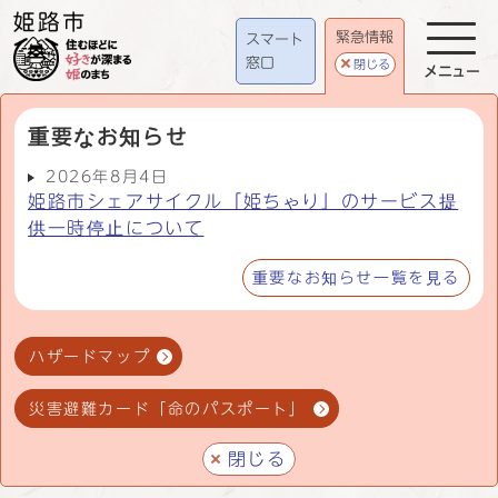
緊急情報
スマート
窓口
閉じる
メニュー
重要なお知らせ
2026年8月4日
姫路市シェアサイクル「姫ちゃり」のサービス提
供一時停止について
重要なお知らせ一覧を見る
ハザードマップ
災害避難カード「命のパスポート」
閉じる