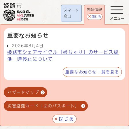
緊急情報
スマート
窓口
閉じる
メニュー
重要なお知らせ
2026年8月4日
姫路市シェアサイクル「姫ちゃり」のサービス提
供一時停止について
重要なお知らせ一覧を見る
ハザードマップ
災害避難カード「命のパスポート」
閉じる