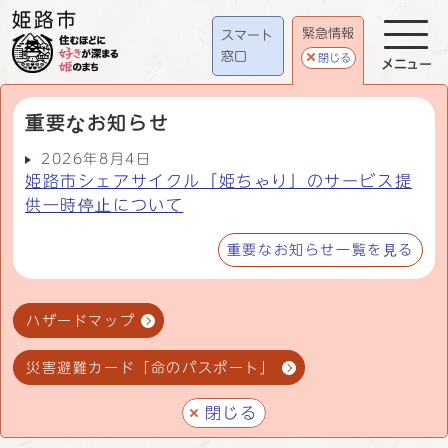
緊急情報
スマート
窓口
閉じる
メニュー
重要なお知らせ
2026年8月4日
姫路市シェアサイクル「姫ちゃり」のサービス提
供一時停止について
重要なお知らせ一覧を見る
ハザードマップ
災害避難カード「命のパスポート」
閉じる