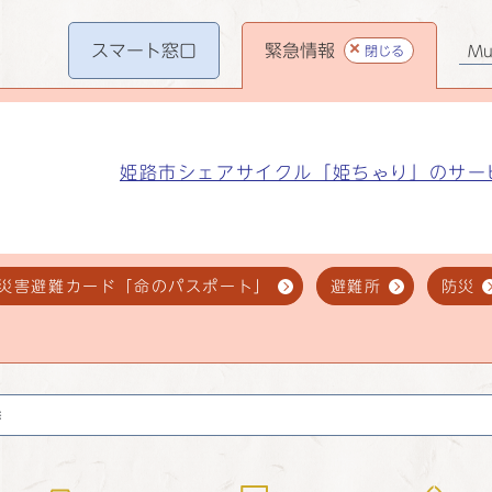
スマート
窓口
緊急情報
閉じる
Mul
姫路市シェアサイクル「姫ちゃり」のサー
災害避難カード「命のパスポート」
避難所
防災