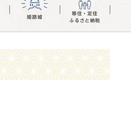
移住・定住
姫路城
ふるさと納税