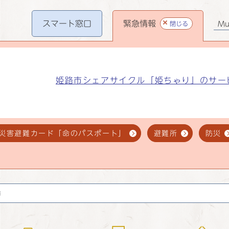
スマート
窓口
緊急情報
閉じる
Mul
姫路市シェアサイクル「姫ちゃり」のサー
災害避難カード「命のパスポート」
避難所
防災