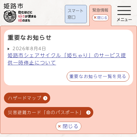
緊急情報
スマート
窓口
閉じる
メニュー
重要なお知らせ
2026年8月4日
姫路市シェアサイクル「姫ちゃり」のサービス提
供一時停止について
重要なお知らせ一覧を見る
ハザードマップ
災害避難カード「命のパスポート」
閉じる