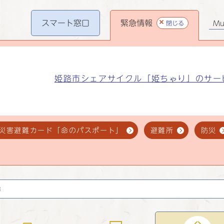
スマート
窓口
緊急情報
閉じる
Mul
姫路市シェアサイクル「姫ちゃり」のサー
災害避難カード「命のパスポート」
避難所
防災