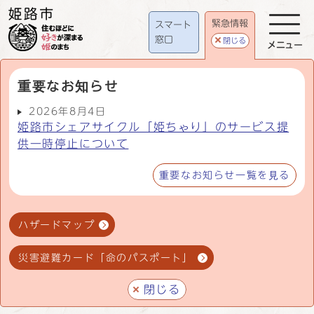
緊急情報
スマート
窓口
閉じる
メニュー
重要なお知らせ
2026年8月4日
姫路市シェアサイクル「姫ちゃり」のサービス提
供一時停止について
重要なお知らせ一覧を見る
ハザードマップ
災害避難カード「命のパスポート」
閉じる