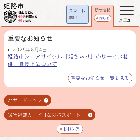
緊急情報
スマート
窓口
閉じる
メニュー
重要なお知らせ
2026年8月4日
姫路市シェアサイクル「姫ちゃり」のサービス提
供一時停止について
重要なお知らせ一覧を見る
ハザードマップ
災害避難カード「命のパスポート」
閉じる