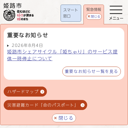
緊急情報
スマート
窓口
閉じる
メニュー
重要なお知らせ
2026年8月4日
姫路市シェアサイクル「姫ちゃり」のサービス提
供一時停止について
重要なお知らせ一覧を見る
ハザードマップ
災害避難カード「命のパスポート」
閉じる