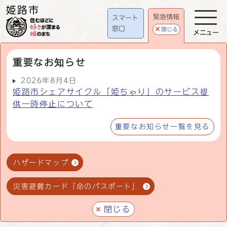
緊急情報
スマート
窓口
閉じる
メニュー
重要なお知らせ
2026年8月4日
姫路市シェアサイクル「姫ちゃり」のサービス提
供一時停止について
重要なお知らせ一覧を見る
ハザードマップ
災害避難カード「命のパスポート」
閉じる