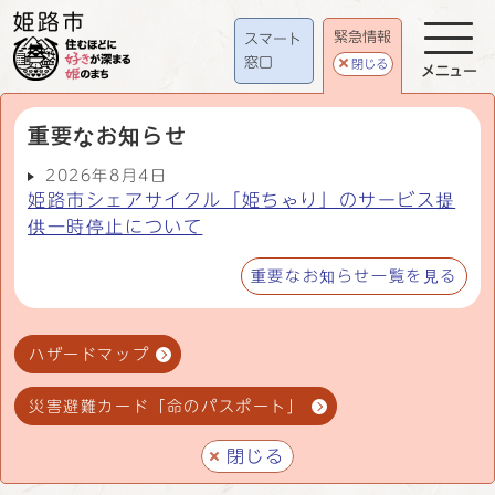
緊急情報
スマート
窓口
閉じる
メニュー
重要なお知らせ
2026年8月4日
姫路市シェアサイクル「姫ちゃり」のサービス提
供一時停止について
重要なお知らせ一覧を見る
ハザードマップ
災害避難カード「命のパスポート」
閉じる