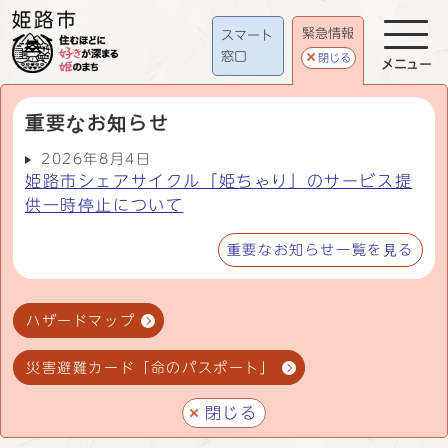
緊急情報
スマート
窓口
閉じる
メニュー
重要なお知らせ
2026年8月4日
姫路市シェアサイクル「姫ちゃり」のサービス提
供一時停止について
重要なお知らせ一覧を見る
ハザードマップ
災害避難カード「命のパスポート」
閉じる