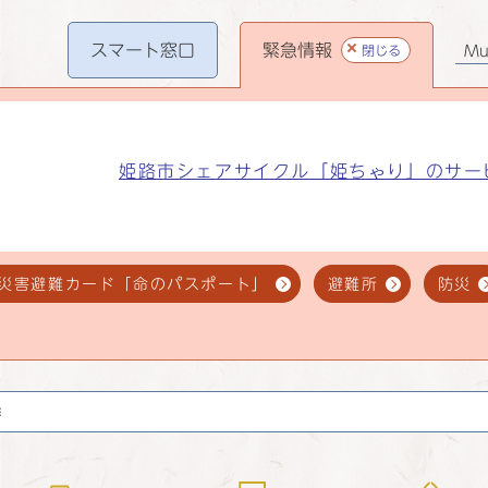
スマート
窓口
緊急情報
閉じる
Mul
姫路市シェアサイクル「姫ちゃり」のサー
災害避難カード「命のパスポート」
避難所
防災