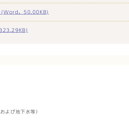
ord、50.00KB)
3.29KB)
水および地下水等）