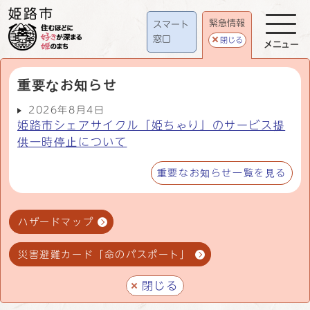
緊急情報
スマート
窓口
閉じる
メニュー
重要なお知らせ
2026年8月4日
姫路市シェアサイクル「姫ちゃり」のサービス提
供一時停止について
重要なお知らせ一覧を見る
ハザードマップ
災害避難カード「命のパスポート」
閉じる