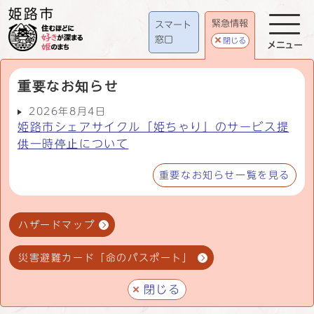
緊急情報
スマート
窓口
閉じる
メニュー
重要なお知らせ
2026年8月4日
姫路市シェアサイクル「姫ちゃり」のサービス提
供一時停止について
重要なお知らせ一覧を見る
ハザードマップ
災害避難カード「命のパスポート」
閉じる