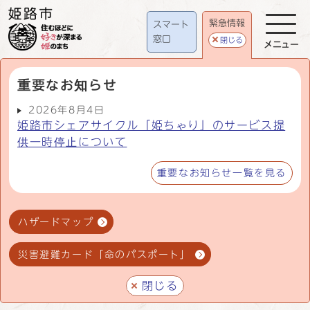
緊急情報
スマート
窓口
閉じる
メニュー
重要なお知らせ
2026年8月4日
姫路市シェアサイクル「姫ちゃり」のサービス提
供一時停止について
重要なお知らせ一覧を見る
ハザードマップ
災害避難カード「命のパスポート」
閉じる