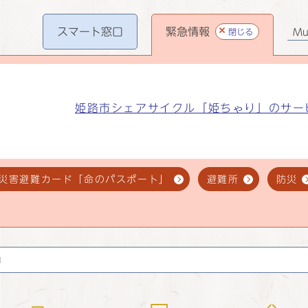
スマート
窓口
緊急情報
閉じる
Mul
姫路市シェアサイクル「姫ちゃり」のサー
災害避難カード「命のパスポート」
避難所
防災