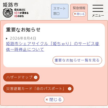
緊急情報
スマート
窓口
閉じる
メニュー
重要なお知らせ
2026年8月4日
姫路市シェアサイクル「姫ちゃり」のサービス提
供一時停止について
重要なお知らせ一覧を見る
ハザードマップ
災害避難カード「命のパスポート」
閉じる