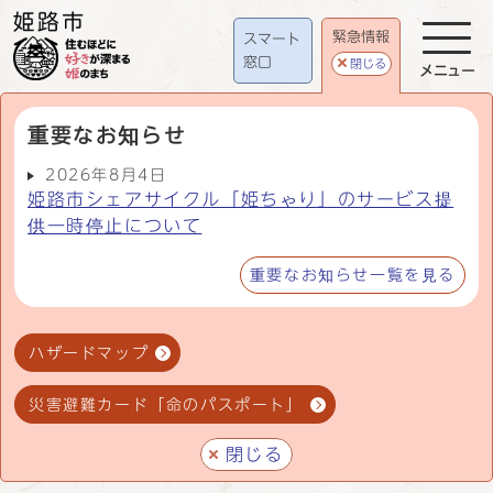
緊急情報
スマート
窓口
閉じる
メニュー
重要なお知らせ
2026年8月4日
姫路市シェアサイクル「姫ちゃり」のサービス提
供一時停止について
重要なお知らせ一覧を見る
ハザードマップ
災害避難カード「命のパスポート」
閉じる