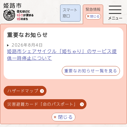
緊急情報
スマート
窓口
閉じる
メニュー
重要なお知らせ
2026年8月4日
姫路市シェアサイクル「姫ちゃり」のサービス提
供一時停止について
重要なお知らせ一覧を見る
ハザードマップ
災害避難カード「命のパスポート」
閉じる