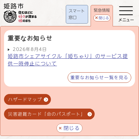
緊急情報
スマート
窓口
閉じる
メニュー
重要なお知らせ
2026年8月4日
姫路市シェアサイクル「姫ちゃり」のサービス提
供一時停止について
重要なお知らせ一覧を見る
ハザードマップ
災害避難カード「命のパスポート」
閉じる